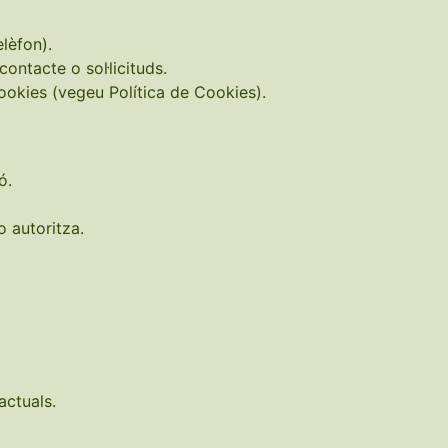
lèfon).
ontacte o sol·licituds.
okies (vegeu Política de Cookies).
ó.
o autoritza.
actuals.